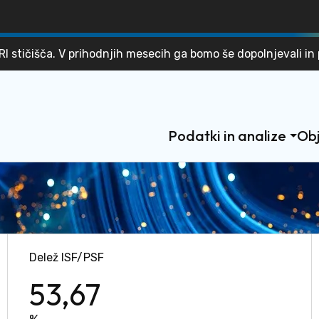
SKOČI NA VSEBINO
stičišča. V prihodnjih mesecih ga bomo še dopolnjevali in 
Podatki in analize
Obj
Delež ISF/PSF
53,67