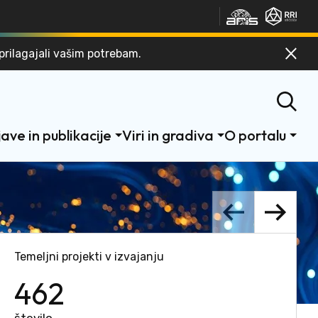
Zuna
Zunanja po
Zapri 
prilagajali vašim potrebam.
Odpri is
ave in publikacije
Viri in gradiva
O portalu
Temeljni projekti v izvajanju
462