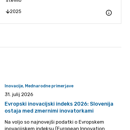
število
datni opis
Odpri dodat
2025
Inovacije, Mednarodne primerjave
31. julij 2026
Evropski inovacijski indeks 2026: Slovenija
ostaja med zmernimi inovatorkami
Na voljo so najnovejši podatki o Evropskem
inovacijskem indeksu (European Innovation