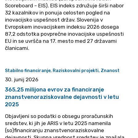
Scoreboard – EIS). EIS indeks združuje širši nabor
32 kazalnikov in ponuja celosten pogled na
inovacijsko uspešnost držav. Slovenija v
Evropskem inovacijskem indeksu 2026 dosega
87,2 odstotka povprečne inovacijske uspešnosti
EU in se uvršča na 17. mesto med 27 državami
članicami.
Stabilno financiranje, Raziskovalni projekti, Znanost
30. junij 2026
365,25 milijona evrov za financiranje
znanstvenoraziskovalne dejavnosti v letu
2025
Objavljeni so podatki o obsegu proračunskih
sredstev, ki jih je ARIS v letu 2025 namenila
(so)financiranju znanstvenoraziskovalne
dejavnosti. Skupna vrednost sredstev je znašala