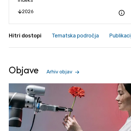
indeks
Odpri
2026
Hitri dostopi
Tematska področja
Publikaci
Objave
Arhiv objav