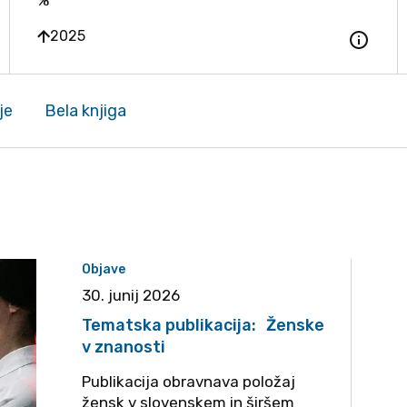
%
 dodatni opis
Odpri do
2025
je
Bela knjiga
Objave
30. junij 2026
Tematska publikacija: Ženske
v znanosti
Publikacija obravnava položaj
žensk v slovenskem in širšem