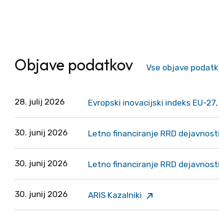
Objave podatkov
Vse objave podat
28. julij 2026
Zunanja povezava
Evropski inovacijski indeks EU-27
30. junij 2026
Zunanja povezava
Letno financiranje RRD dejavnosti
30. junij 2026
Zunanja povezava
Letno financiranje RRD dejavnosti
30. junij 2026
Zunanja povezava
ARIS Kazalniki