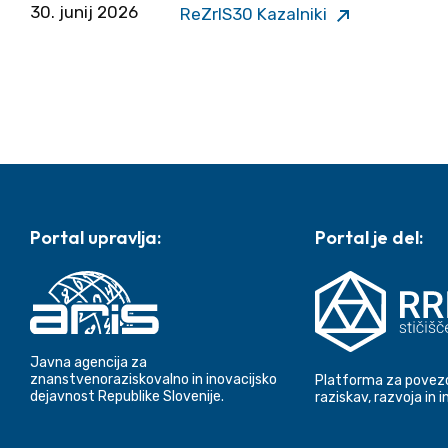
30. junij 2026
Zunanja povezava
ReZrIS30 Kazalniki
Noga strani
Portal upravlja:
Portal je del:
Javna agencija za
znanstvenoraziskovalno in inovacijsko
Platforma za povezo
dejavnost Republike Slovenije.
raziskav, razvoja in i