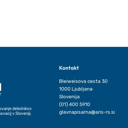
Kontakt
Bleiweisova cesta 30
1000 Ljubljana
Slovenija
Telefon
(01) 400 5910
vanje deležnikov
Elektronski naslov
novacij v Sloveniji.