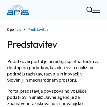
SKOČI NA VSEBINO
Odpri iskaln
odpri m
O portalu
/
Predstavitev
Predstavitev
Podatkovni portal je osrednja spletna točka za
dostop do podatkov, kazalnikov in analiz na
področju raziskav, razvoja in inovacij v
Sloveniji in mednarodnem prostoru.
Portal predstavlja povezovalno vozlišče
podatkov in analiz Javne agencije za
znanstvenoraziskovalno in inovacijsko