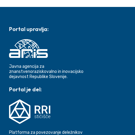
Noga strani
Portal upravlja:
Javna agencija za
znanstvenoraziskovalno in inovacijsko
dejavnost Republike Slovenije.
Portal je del:
Platforma za povezovanje deležnikov