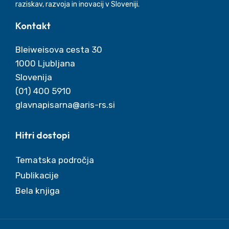
raziskav, razvoja in inovacij v Sloveniji.
Kontakt
Bleiweisova cesta 30
1000 Ljubljana
Slovenija
Telefon
(01) 400 5910
Elektronski naslov
Hitri dostopi
Tematska področja
Publikacije
Bela knjiga